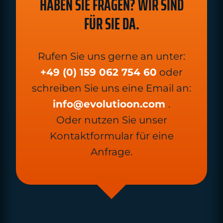
HABEN SIE FRAGEN? WIR SIND
FÜR SIE DA.
Rufen Sie uns gerne an unter:
+49 (0) 159 062 754 60
oder
schreiben Sie uns eine Email an:
info@evolutioon.com
.
Oder nutzen Sie unser
Kontaktformular für eine
Anfrage.