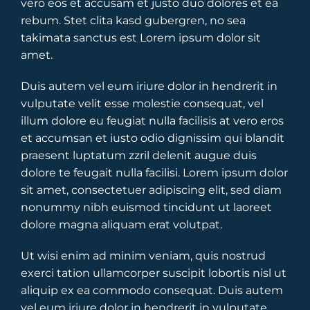
vero eos et accusam et justo duo dolores et ea
rebum. Stet clita kasd gubergren, no sea
takimata sanctus est Lorem ipsum dolor sit
amet.
Duis autem vel eum iriure dolor in hendrerit in
vulputate velit esse molestie consequat, vel
illum dolore eu feugiat nulla facilisis at vero eros
et accumsan et iusto odio dignissim qui blandit
praesent luptatum zzril delenit augue duis
dolore te feugait nulla facilisi. Lorem ipsum dolor
sit amet, consectetuer adipiscing elit, sed diam
nonummy nibh euismod tincidunt ut laoreet
dolore magna aliquam erat volutpat.
Ut wisi enim ad minim veniam, quis nostrud
exerci tation ullamcorper suscipit lobortis nisl ut
aliquip ex ea commodo consequat. Duis autem
vel eum iriure dolor in hendrerit in vulputate