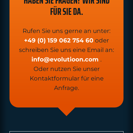
HABEN SIE FRAGEN? WIR SIND
FÜR SIE DA.
Rufen Sie uns gerne an unter:
+49 (0) 159 062 754 60
oder
schreiben Sie uns eine Email an:
info@evolutioon.com
.
Oder nutzen Sie unser
Kontaktformular für eine
Anfrage.